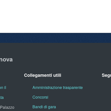
nova
Collegamenti utili
Segu
n il
Amministrazione trasparente
Concorsi
ata
Bandi di gara
, Palazzo