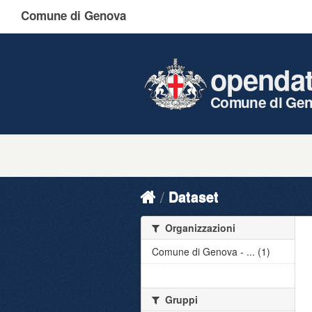
Comune di Genova
openda
Comune di Ge
Dataset
Organizzazioni
Comune di Genova - ... (1)
Gruppi