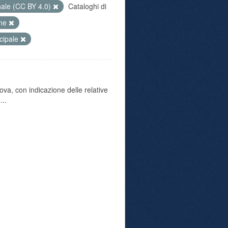
nale (CC BY 4.0)
Cataloghi di
une
icipale
va, con indicazione delle relative
...