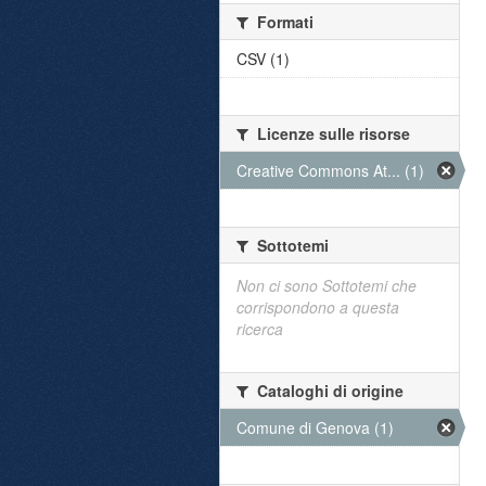
Formati
CSV (1)
Licenze sulle risorse
Creative Commons At... (1)
Sottotemi
Non ci sono Sottotemi che
corrispondono a questa
ricerca
Cataloghi di origine
Comune di Genova (1)