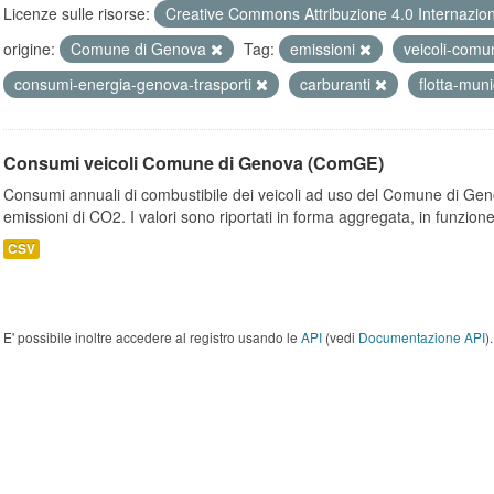
Licenze sulle risorse:
Creative Commons Attribuzione 4.0 Internazio
origine:
Comune di Genova
Tag:
emissioni
veicoli-com
consumi-energia-genova-trasporti
carburanti
flotta-mun
Consumi veicoli Comune di Genova (ComGE)
Consumi annuali di combustibile dei veicoli ad uso del Comune di Geno
emissioni di CO2. I valori sono riportati in forma aggregata, in funzione
CSV
E' possibile inoltre accedere al registro usando le
API
(vedi
Documentazione API
).