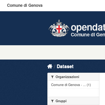
Comune di Genova
openda
Comune di Ge
Dataset
Organizzazioni
Comune di Genova - ... (1)
Gruppi