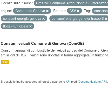
Licenze sulle risorse:
Creative Commons Attribuzione 4.0 Internazio
origine:
Comune di Genova
Formati:
CSV
Tag:
emission
consumi-energia-genova
consumi-energia-genova-trasporti
flotta-municipale
Consumi veicoli Comune di Genova (ComGE)
Consumi annuali di combustibile dei veicoli ad uso del Comune di Geno
emissioni di CO2. I valori sono riportati in forma aggregata, in funzione
CSV
E' possibile inoltre accedere al registro usando le
API
(vedi
Documentazione API
).