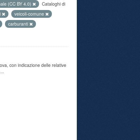
nale (CC BY 4.0)
Cataloghi di
i
veicoli-comune
carburanti
va, con indicazione delle relative
...