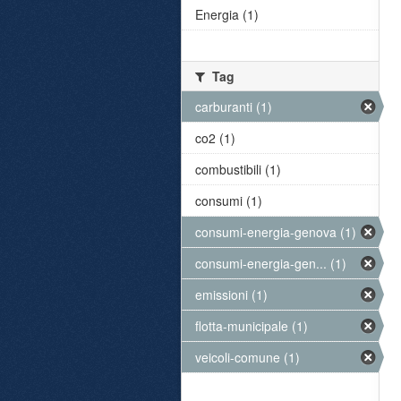
Energia (1)
Tag
carburanti (1)
co2 (1)
combustibili (1)
consumi (1)
consumi-energia-genova (1)
consumi-energia-gen... (1)
emissioni (1)
flotta-municipale (1)
veicoli-comune (1)