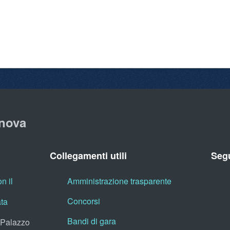
nova
Collegamenti utili
Segu
n il
Amministrazione trasparente
Concorsi
ata
Bandi di gara
, Palazzo