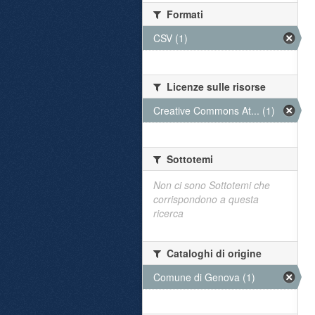
Formati
CSV (1)
Licenze sulle risorse
Creative Commons At... (1)
Sottotemi
Non ci sono Sottotemi che
corrispondono a questa
ricerca
Cataloghi di origine
Comune di Genova (1)