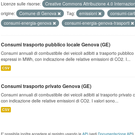
Licenze sulle risorse:
Creative Commons Attribuzione 4.0 Internazio
origine:
Comune di Genova
Tag:
emissioni
consumi-car
consumi-energia-genova
consumi-energia-genova-trasporti
Consumi trasporto pubblico locale Genova (GE)
Consumi annuali di combustibile dei veicoli adibiti a trasporto pubblic
espressi in MWh, con indicazione delle relative emissioni di CO2. I...
CSV
Consumi trasporto privato Genova (GE)
Consumi annuali di combustibile dei veicoli adibiti al trasporto privato
con indicazione delle relative emissioni di CO2. I valori sono...
CSV
E' possibile inoltre accedere al registro usando le
API
(vedi
Documentazione API
).