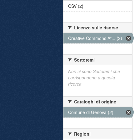
CSV (2)
Licenze sulle risorse
Creative Commons At... (2)
Sottotemi
Non ci sono Sottotemi che
corrispondono a questa
ricerca
Cataloghi di origine
Comune di Genova (2)
Regioni