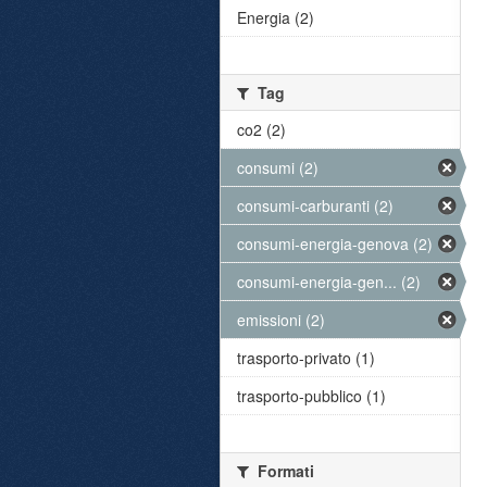
Energia (2)
Tag
co2 (2)
consumi (2)
consumi-carburanti (2)
consumi-energia-genova (2)
consumi-energia-gen... (2)
emissioni (2)
trasporto-privato (1)
trasporto-pubblico (1)
Formati