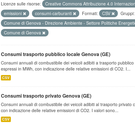
Licenze sulle risorse:
Creative Commons Attribuzione 4.0 Internazio
emissioni
consumi-carburanti
Formati:
CSV
Gruppi:
Comune di Genova - Direzione Ambiente - Settore Politiche Energet
Comune di Genova
Consumi trasporto pubblico locale Genova (GE)
Consumi annuali di combustibile dei veicoli adibiti a trasporto pubblic
espressi in MWh, con indicazione delle relative emissioni di CO2. I...
CSV
Consumi trasporto privato Genova (GE)
Consumi annuali di combustibile dei veicoli adibiti al trasporto privato
con indicazione delle relative emissioni di CO2. I valori sono...
CSV