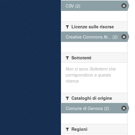
CSV (2)
Licenze sulle risorse
Creative Commons At... (2)
Sottotemi
Non ci sono Sottotemi che
corrispondono a questa
ricerca
Cataloghi di origine
Comune di Genova (2)
Regioni