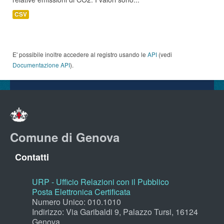
CSV
E' possibile inoltre accedere al registro usando le
API
(vedi
Documentazione API
).
Comune di Genova
Contatti
URP - Ufficio Relazioni con il Pubblico
Posta Elettronica Certificata
Numero Unico: 010.1010
Indirizzo: Via Garibaldi 9, Palazzo Tursi, 16124
Genova