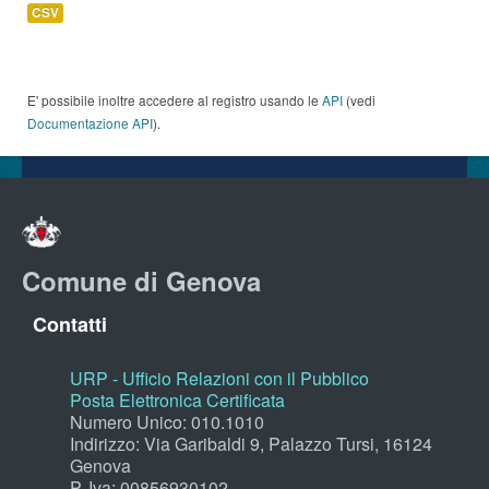
CSV
E' possibile inoltre accedere al registro usando le
API
(vedi
Documentazione API
).
Comune di Genova
Contatti
URP - Ufficio Relazioni con il Pubblico
Posta Elettronica Certificata
Numero Unico: 010.1010
Indirizzo: Via Garibaldi 9, Palazzo Tursi, 16124
Genova
P. Iva: 00856930102