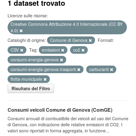
1 dataset trovato
Licenze sulle risorse:
Creative Commons Attribuzione 4.0 Internazionale (CC BY
4.0)
Cataloghi di origine:
Comune di Genova
Formati:
CSV
Tag:
emissioni
co2
consumi-energia-genova
consumi-energia-genova-trasporti
carburanti
flotta-municipale
Risultato del Filtro
Consumi veicoli Comune di Genova (ComGE)
Consumi annuali di combustibile dei veicoli ad uso del Comune
di Genova, con indicazione delle relative emissioni di CO2. I
valori sono riportati in forma aggregata, in funzione...