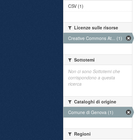
CSV (1)
Licenze sulle risorse
Creative Commons At... (1)
Sottotemi
Non ci sono Sottotemi che
corrispondono a questa
ricerca
Cataloghi di origine
Comune di Genova (1)
Regioni