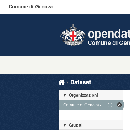
Comune di Genova
openda
Comune di Ge
Dataset
Organizzazioni
Comune di Genova - ... (1)
Gruppi