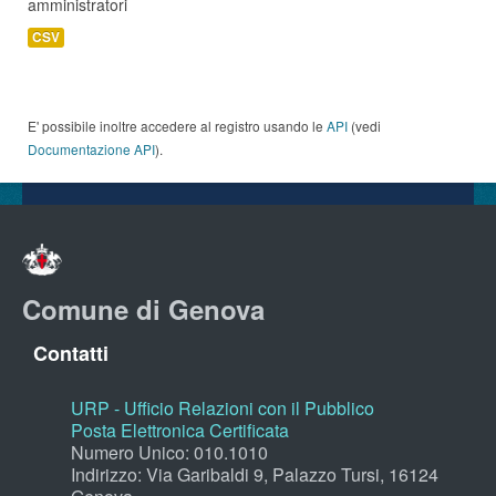
amministratori
CSV
E' possibile inoltre accedere al registro usando le
API
(vedi
Documentazione API
).
Comune di Genova
Contatti
URP - Ufficio Relazioni con il Pubblico
Posta Elettronica Certificata
Numero Unico: 010.1010
Indirizzo: Via Garibaldi 9, Palazzo Tursi, 16124