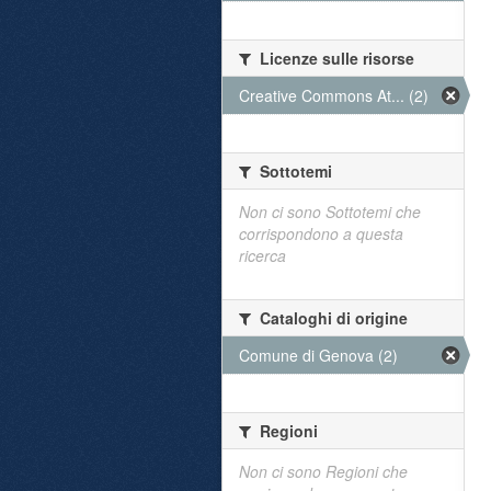
Licenze sulle risorse
Creative Commons At... (2)
Sottotemi
Non ci sono Sottotemi che
corrispondono a questa
ricerca
Cataloghi di origine
Comune di Genova (2)
Regioni
Non ci sono Regioni che