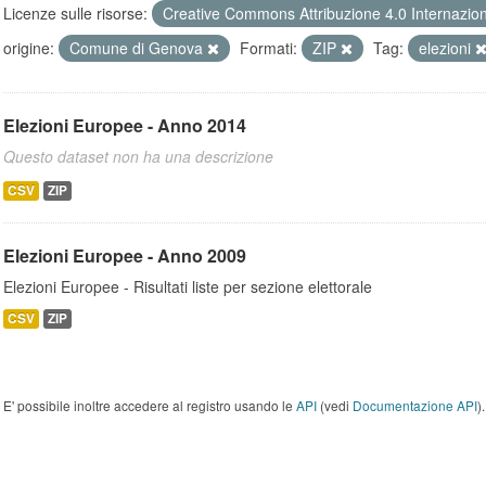
Licenze sulle risorse:
Creative Commons Attribuzione 4.0 Internazio
origine:
Comune di Genova
Formati:
ZIP
Tag:
elezioni
Elezioni Europee - Anno 2014
Questo dataset non ha una descrizione
CSV
ZIP
Elezioni Europee - Anno 2009
Elezioni Europee - Risultati liste per sezione elettorale
CSV
ZIP
E' possibile inoltre accedere al registro usando le
API
(vedi
Documentazione API
).