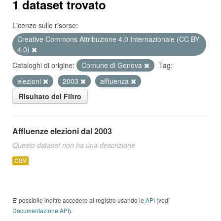
1 dataset trovato
Licenze sulle risorse:
Creative Commons Attribuzione 4.0 Internazionale (CC BY
4.0)
Cataloghi di origine:
Comune di Genova
Tag:
elezioni
2003
affluenza
Risultato del Filtro
Affluenze elezioni dal 2003
Questo dataset non ha una descrizione
CSV
E' possibile inoltre accedere al registro usando le
API
(vedi
Documentazione API
).