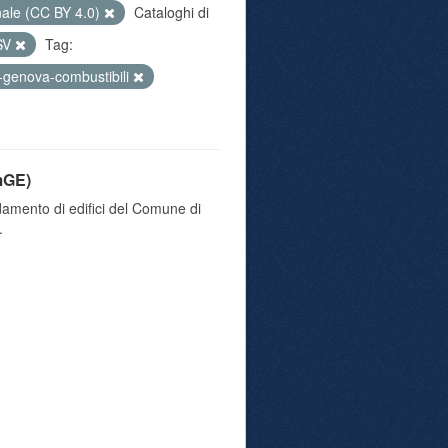
nale (CC BY 4.0)
Cataloghi di
SV
Tag:
-genova-combustibili
mGE)
damento di edifici del Comune di
.