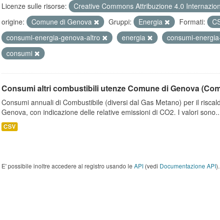
Licenze sulle risorse:
Creative Commons Attribuzione 4.0 Internazio
origine:
Comune di Genova
Gruppi:
Energia
Formati:
C
consumi-energia-genova-altro
energia
consumi-energia
consumi
Consumi altri combustibili utenze Comune di Genova (Co
Consumi annuali di Combustibile (diversi dal Gas Metano) per il riscal
Genova, con indicazione delle relative emissioni di CO2. I valori sono..
CSV
E' possibile inoltre accedere al registro usando le
API
(vedi
Documentazione API
).