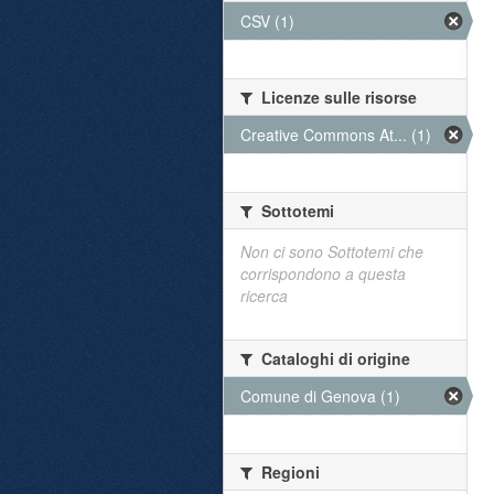
CSV (1)
Licenze sulle risorse
Creative Commons At... (1)
Sottotemi
Non ci sono Sottotemi che
corrispondono a questa
ricerca
Cataloghi di origine
Comune di Genova (1)
Regioni