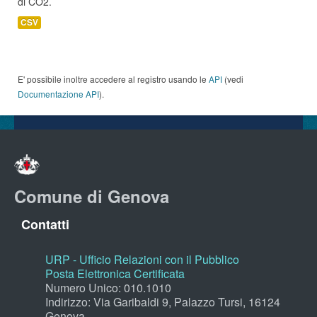
di CO2.
CSV
E' possibile inoltre accedere al registro usando le
API
(vedi
Documentazione API
).
Comune di Genova
Contatti
URP - Ufficio Relazioni con il Pubblico
Posta Elettronica Certificata
Numero Unico: 010.1010
Indirizzo: Via Garibaldi 9, Palazzo Tursi, 16124
Genova