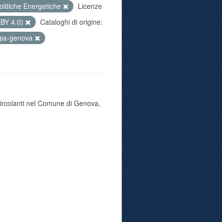
olitiche Energetiche
Licenze
 BY 4.0)
Cataloghi di origine:
gia-genova
 circolanti nel Comune di Genova,