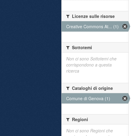
Licenze sulle risorse
Creative Commons At... (1)
Sottotemi
Non ci sono Sottotemi che
corrispondono a questa
ricerca
Cataloghi di origine
Comune di Genova (1)
Regioni
Non ci sono Regioni che