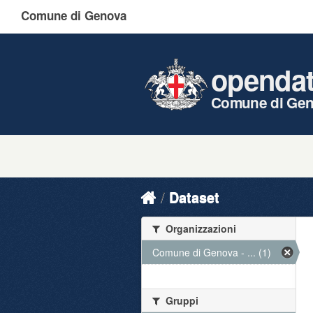
Comune di Genova
openda
Comune di Ge
Dataset
Organizzazioni
Comune di Genova - ... (1)
Gruppi