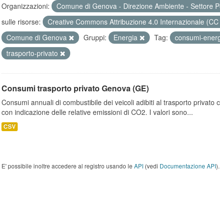
Organizzazioni:
Comune di Genova - Direzione Ambiente - Settore P
sulle risorse:
Creative Commons Attribuzione 4.0 Internazionale (CC
Comune di Genova
Gruppi:
Energia
Tag:
consumi-ener
trasporto-privato
Consumi trasporto privato Genova (GE)
Consumi annuali di combustibile dei veicoli adibiti al trasporto privato
con indicazione delle relative emissioni di CO2. I valori sono...
CSV
E' possibile inoltre accedere al registro usando le
API
(vedi
Documentazione API
).