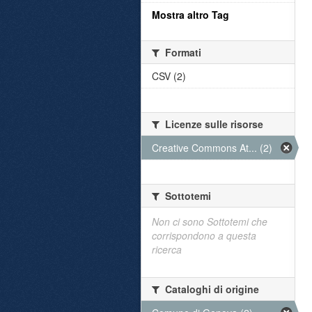
Mostra altro Tag
Formati
CSV (2)
Licenze sulle risorse
Creative Commons At... (2)
Sottotemi
Non ci sono Sottotemi che
corrispondono a questa
ricerca
Cataloghi di origine