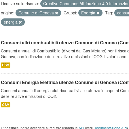
Licenze sulle risorse:
Creative Commons Attribuzione 4.0 Internazio
origine:
Comune di Genova
Gruppi:
Energia
Tag:
consu
energia
Consumi altri combustibili utenze Comune di Genova (Co
Consumi annuali di Combustibile (diversi dal Gas Metano) per il riscal
Genova, con indicazione delle relative emissioni di CO2. I valori sono..
CSV
Consumi Energia Elettrica utenze Comune di Genova (Co
Consumi annuali di energia elettrica realtivi alle utenze in capo al C
delle relative emissioni di CO2.
CSV
E' possibile inoltre accedere al registro usando le
API
(vedi
Documentazione API
).