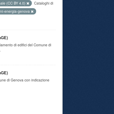
nale (CC BY 4.0)
Cataloghi di
mi-energia-genova
mGE)
damento di edifici del Comune di
.
mGE)
omune di Genova con indicazione