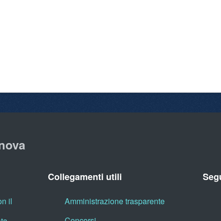
nova
Collegamenti utili
Segu
n il
Amministrazione trasparente
Concorsi
ata