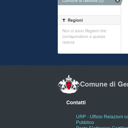
Comune di Genova (2)
Regioni
Non ci sono Regioni che
corrispondono a questa
ricerca
Comune di Ge
Contatti
URP - Ufficio Relazioni co
Pubblico
Posta Elettronica Certific