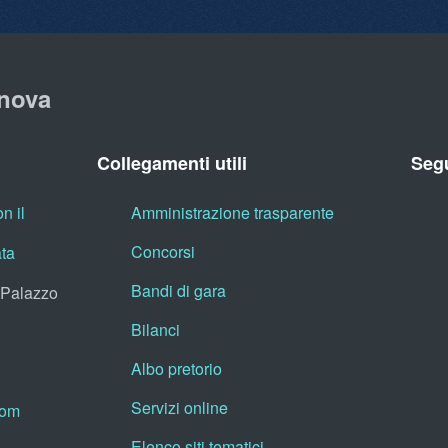
nova
Collegamenti utili
Segu
n il
Amministrazione trasparente
Concorsi
ata
Bandi di gara
, Palazzo
Bilanci
Albo pretorio
Servizi online
oom
Elenco siti tematici