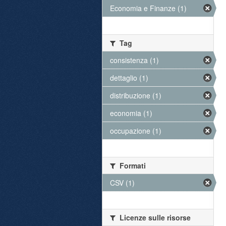
Economia e Finanze (1)
Tag
consistenza (1)
dettaglio (1)
distribuzione (1)
economia (1)
occupazione (1)
Formati
CSV (1)
Licenze sulle risorse