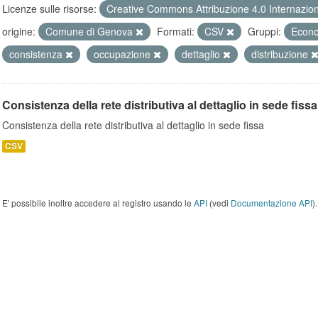
Licenze sulle risorse:
Creative Commons Attribuzione 4.0 Internazio
origine:
Comune di Genova
Formati:
CSV
Gruppi:
Econo
consistenza
occupazione
dettaglio
distribuzione
Consistenza della rete distributiva al dettaglio in sede fissa
Consistenza della rete distributiva al dettaglio in sede fissa
CSV
E' possibile inoltre accedere al registro usando le
API
(vedi
Documentazione API
).