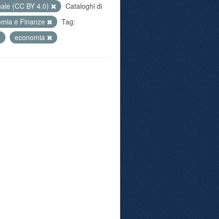
nale (CC BY 4.0)
Cataloghi di
mia e Finanze
Tag:
economia