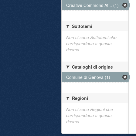
Creative Commons At... (1)
Sottotemi
Non ci sono Sottotemi che
corrispondono a questa
ricerca
Cataloghi di origine
Comune di Genova (1)
Regioni
Non ci sono Regioni che
corrispondono a questa
ricerca