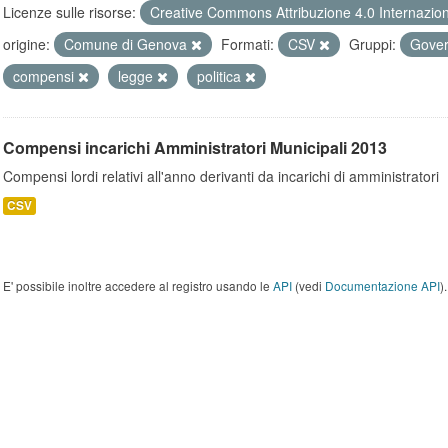
Licenze sulle risorse:
Creative Commons Attribuzione 4.0 Internazio
origine:
Comune di Genova
Formati:
CSV
Gruppi:
Gover
compensi
legge
politica
Compensi incarichi Amministratori Municipali 2013
Compensi lordi relativi all'anno derivanti da incarichi di amministratori
CSV
E' possibile inoltre accedere al registro usando le
API
(vedi
Documentazione API
).