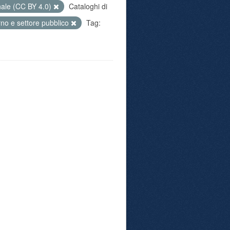
nale (CC BY 4.0)
Cataloghi di
no e settore pubblico
Tag: