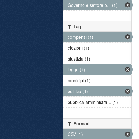
Governo e settore p... (1)
Tag
compensi (1)
elezioni (1)
giustizia (1)
legge (1)
municipi (1)
politica (1)
pubblica-amministra... (1)
Formati
CSV (1)