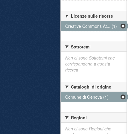
Licenze sulle risorse
Creative Commons At... (1)
Sottotemi
Non ci sono Sottotemi che
corrispondono a questa
ricerca
Cataloghi di origine
Comune di Genova (1)
Regioni
Non ci sono Regioni che