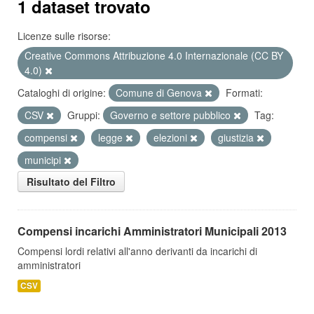
1 dataset trovato
Licenze sulle risorse:
Creative Commons Attribuzione 4.0 Internazionale (CC BY
4.0)
Cataloghi di origine:
Comune di Genova
Formati:
CSV
Gruppi:
Governo e settore pubblico
Tag:
compensi
legge
elezioni
giustizia
municipi
Risultato del Filtro
Compensi incarichi Amministratori Municipali 2013
Compensi lordi relativi all'anno derivanti da incarichi di
amministratori
CSV