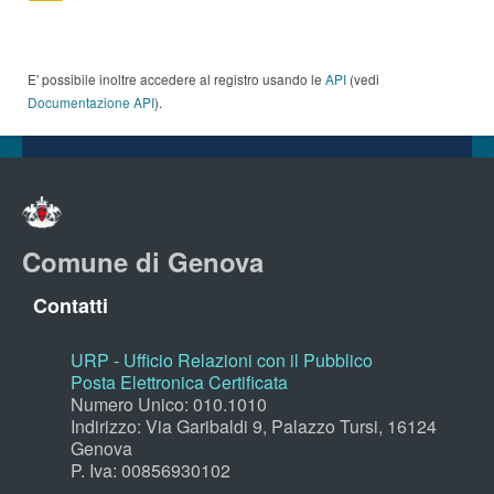
E' possibile inoltre accedere al registro usando le
API
(vedi
Documentazione API
).
Comune di Genova
Contatti
URP - Ufficio Relazioni con il Pubblico
Posta Elettronica Certificata
Numero Unico: 010.1010
Indirizzo: Via Garibaldi 9, Palazzo Tursi, 16124
Genova
P. Iva: 00856930102