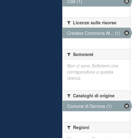
CSV (1)
Licenze sulle risorse
Creative Commons At... (1)
Sottotemi
Non ci sono Sottotemi che
corrispondono a questa
ricerca
Cataloghi di origine
Comune di Genova (1)
Regioni