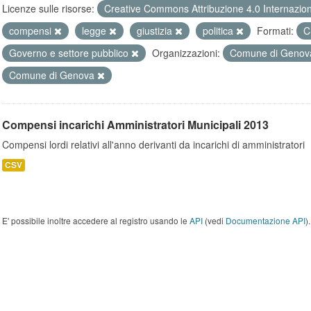
Licenze sulle risorse:
Creative Commons Attribuzione 4.0 Internazio
compensi
legge
giustizia
politica
Formati:
C
Governo e settore pubblico
Organizzazioni:
Comune di Geno
Comune di Genova
Compensi incarichi Amministratori Municipali 2013
Compensi lordi relativi all'anno derivanti da incarichi di amministratori
CSV
E' possibile inoltre accedere al registro usando le
API
(vedi
Documentazione API
).