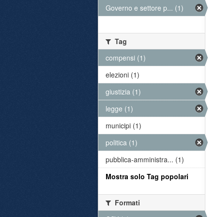
Governo e settore p... (1)
Tag
compensi (1)
elezioni (1)
giustizia (1)
legge (1)
municipi (1)
politica (1)
pubblica-amministra... (1)
Mostra solo Tag popolari
Formati