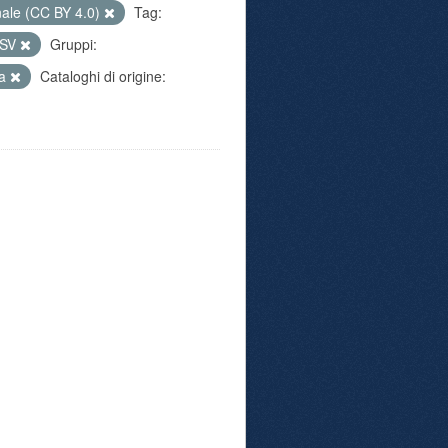
nale (CC BY 4.0)
Tag:
SV
Gruppi:
va
Cataloghi di origine: