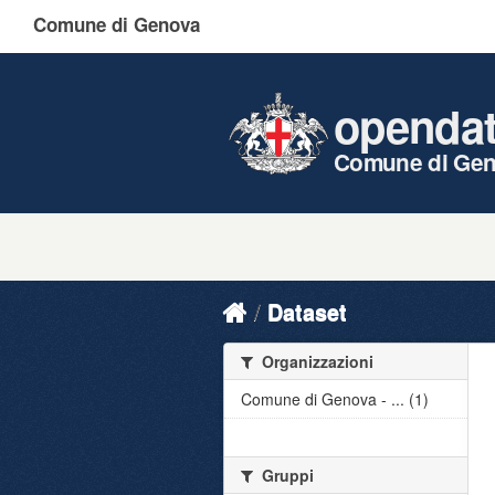
Comune di Genova
openda
Comune di Ge
Dataset
Organizzazioni
Comune di Genova - ... (1)
Gruppi