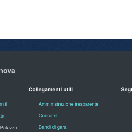
nova
Collegamenti utili
Segu
n il
Amministrazione trasparente
Concorsi
ata
Bandi di gara
, Palazzo