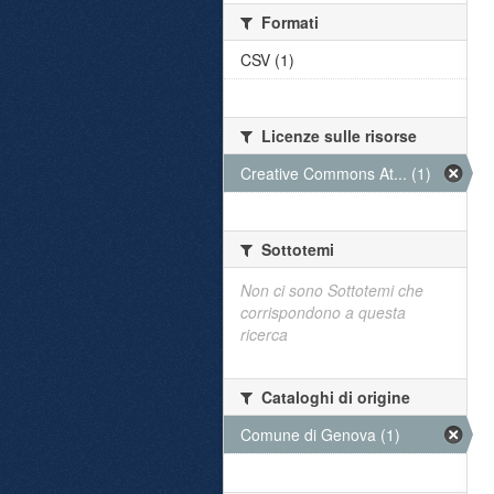
Formati
CSV (1)
Licenze sulle risorse
Creative Commons At... (1)
Sottotemi
Non ci sono Sottotemi che
corrispondono a questa
ricerca
Cataloghi di origine
Comune di Genova (1)