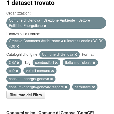
1 dataset trovato
Organizzazioni:
Comune di Genova - Direzione Ambiente - Settore
Politiche Energetiche
Licenze sulle risorse:
Creative Commons Attribuzione 4.0 Internazionale (CC BY
4.0)
Cataloghi di origine:
Comune di Genova
Formati:
CSV
Tag:
combustibili
flotta-municipale
co2
veicoli-comune
consumi-energia-genova
consumi-energia-genova-trasporti
carburanti
Risultato del Filtro
Consumi veicoli Comune di Genova (ComGE)