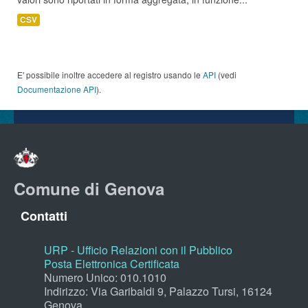
CSV
E' possibile inoltre accedere al registro usando le
API
(vedi
Documentazione API
).
Comune di Genova
Contatti
URP - Ufficio Relazioni con il Pubblico
Posta Elettronica Certificata
Numero Unico: 010.1010
Indirizzo: Via Garibaldi 9, Palazzo Tursi, 16124
Genova