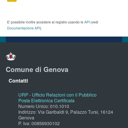
E' possibile inoltre accedere al registro usando le
API
(vedi
Documentazione API
).
Comune di Genova
Contatti
URP - Ufficio Relazioni con il Pubblico
Posta Elettronica Certificata
Numero Unico: 010.1010
Indirizzo: Via Garibaldi 9, Palazzo Tursi, 16124
Genova
P. Iva: 00856930102