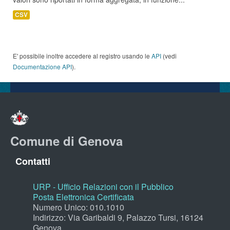
CSV
E' possibile inoltre accedere al registro usando le
API
(vedi
Documentazione API
).
Comune di Genova
Contatti
URP - Ufficio Relazioni con il Pubblico
Posta Elettronica Certificata
Numero Unico: 010.1010
Indirizzo: Via Garibaldi 9, Palazzo Tursi, 16124
Genova