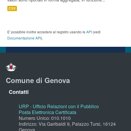
CSV
E' possibile inoltre accedere al registro usando le
API
(vedi
Documentazione API
).
Comune di Genova
Contatti
URP - Ufficio Relazioni con il Pubblico
Posta Elettronica Certificata
Numero Unico: 010.1010
Indirizzo: Via Garibaldi 9, Palazzo Tursi, 16124
Genova