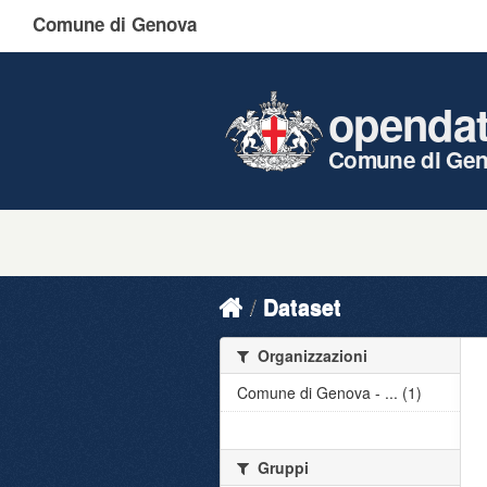
Comune di Genova
openda
Comune di Ge
Dataset
Organizzazioni
Comune di Genova - ... (1)
Gruppi