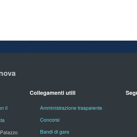
nova
Collegamenti utili
Segu
n il
Amministrazione trasparente
Concorsi
ata
Bandi di gara
, Palazzo