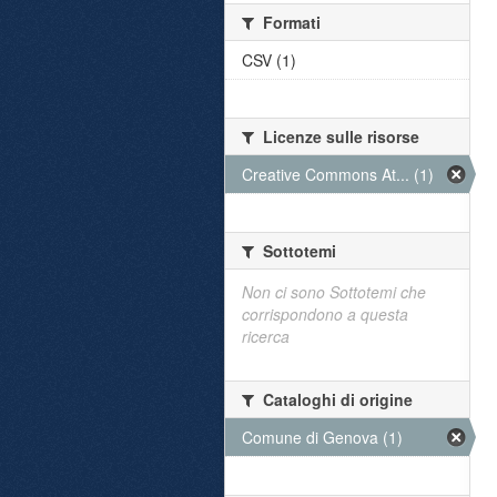
Formati
CSV (1)
Licenze sulle risorse
Creative Commons At... (1)
Sottotemi
Non ci sono Sottotemi che
corrispondono a questa
ricerca
Cataloghi di origine
Comune di Genova (1)