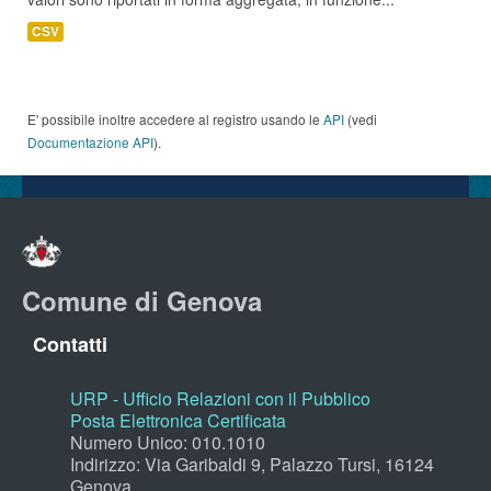
CSV
E' possibile inoltre accedere al registro usando le
API
(vedi
Documentazione API
).
Comune di Genova
Contatti
URP - Ufficio Relazioni con il Pubblico
Posta Elettronica Certificata
Numero Unico: 010.1010
Indirizzo: Via Garibaldi 9, Palazzo Tursi, 16124
Genova