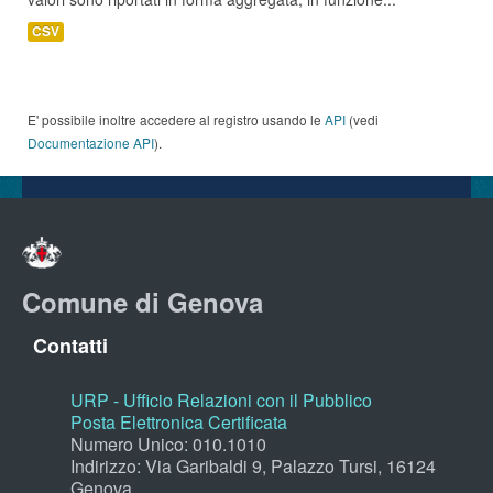
CSV
E' possibile inoltre accedere al registro usando le
API
(vedi
Documentazione API
).
Comune di Genova
Contatti
URP - Ufficio Relazioni con il Pubblico
Posta Elettronica Certificata
Numero Unico: 010.1010
Indirizzo: Via Garibaldi 9, Palazzo Tursi, 16124
Genova