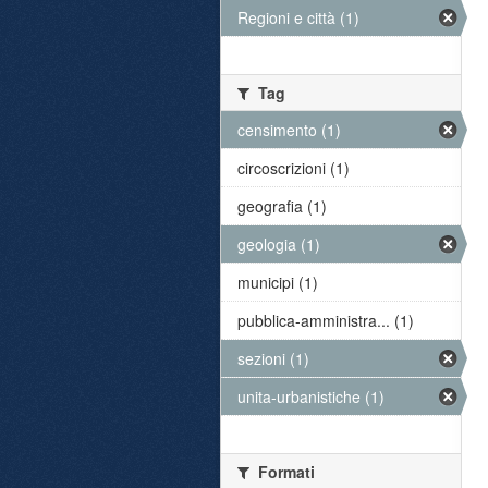
Regioni e città (1)
Tag
censimento (1)
circoscrizioni (1)
geografia (1)
geologia (1)
municipi (1)
pubblica-amministra... (1)
sezioni (1)
unita-urbanistiche (1)
Formati