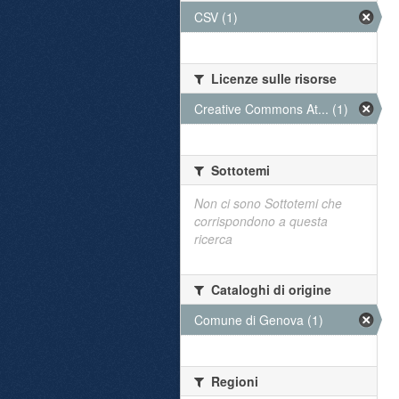
CSV (1)
Licenze sulle risorse
Creative Commons At... (1)
Sottotemi
Non ci sono Sottotemi che
corrispondono a questa
ricerca
Cataloghi di origine
Comune di Genova (1)
Regioni