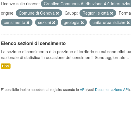
Licenze sulle risorse:
Creative Commons Attribuzione 4.0 Internazio
origine:
Comune di Genova
Gruppi:
Regioni e città
Format
censimento
sezioni
geologia
unita-urbanistiche
Elenco sezioni di censimento
La sezione di censimento è la porzione di territorio su cui sono effettuate
nazionale di statistica in occasione dei censimenti. Sono aggiornate...
CSV
E' possibile inoltre accedere al registro usando le
API
(vedi
Documentazione API
).