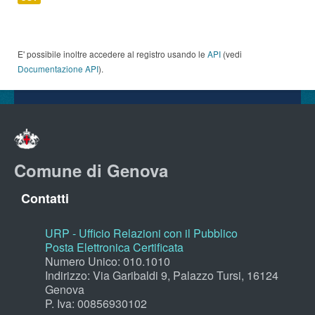
E' possibile inoltre accedere al registro usando le
API
(vedi
Documentazione API
).
Comune di Genova
Contatti
URP - Ufficio Relazioni con il Pubblico
Posta Elettronica Certificata
Numero Unico: 010.1010
Indirizzo: Via Garibaldi 9, Palazzo Tursi, 16124
Genova
P. Iva: 00856930102