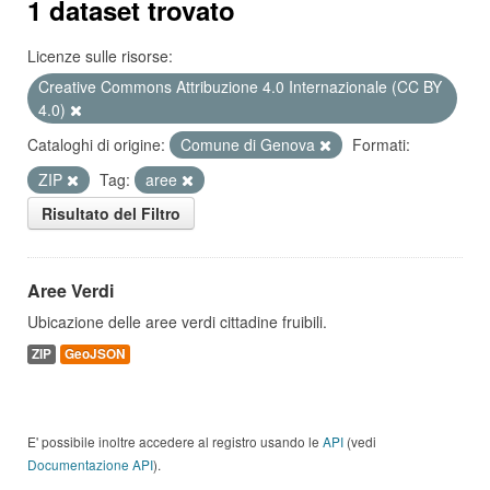
1 dataset trovato
Licenze sulle risorse:
Creative Commons Attribuzione 4.0 Internazionale (CC BY
4.0)
Cataloghi di origine:
Comune di Genova
Formati:
ZIP
Tag:
aree
Risultato del Filtro
Aree Verdi
Ubicazione delle aree verdi cittadine fruibili.
ZIP
GeoJSON
E' possibile inoltre accedere al registro usando le
API
(vedi
Documentazione API
).