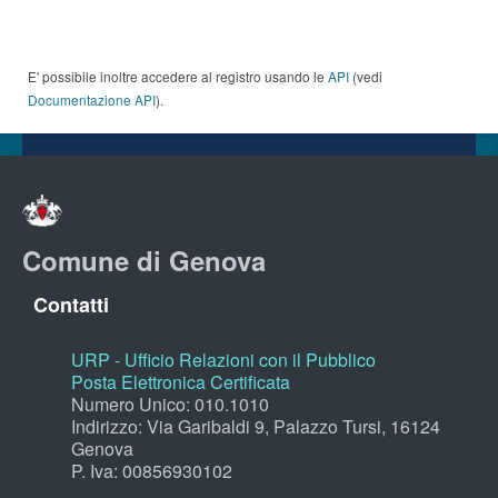
E' possibile inoltre accedere al registro usando le
API
(vedi
Documentazione API
).
Comune di Genova
Contatti
URP - Ufficio Relazioni con il Pubblico
Posta Elettronica Certificata
Numero Unico: 010.1010
Indirizzo: Via Garibaldi 9, Palazzo Tursi, 16124
Genova
P. Iva: 00856930102