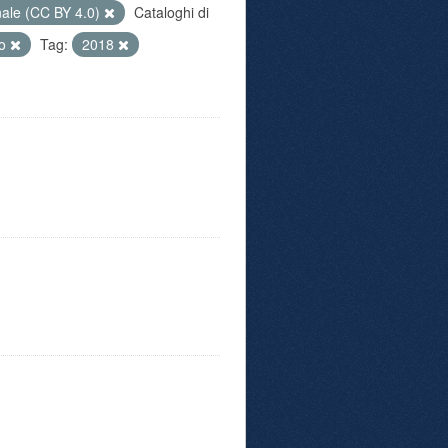
nale (CC BY 4.0)
Cataloghi di
co
Tag:
2018