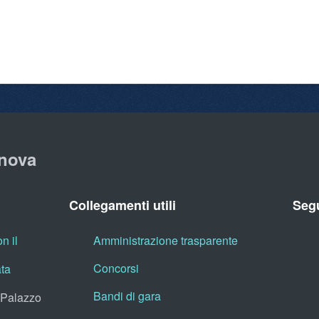
nova
Collegamenti utili
Segu
n il
Amministrazione trasparente
Concorsi
ata
Bandi di gara
, Palazzo