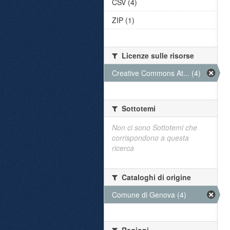
CSV (4)
ZIP (1)
Licenze sulle risorse
Creative Commons At... (4)
Sottotemi
Non ci sono Sottotemi che
corrispondono a questa
ricerca
Cataloghi di origine
Comune di Genova (4)