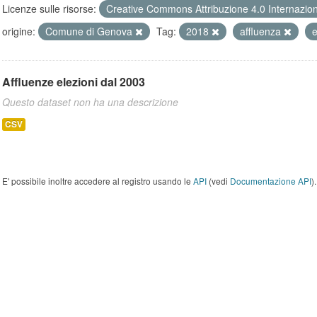
Licenze sulle risorse:
Creative Commons Attribuzione 4.0 Internazio
origine:
Comune di Genova
Tag:
2018
affluenza
e
Affluenze elezioni dal 2003
Questo dataset non ha una descrizione
CSV
E' possibile inoltre accedere al registro usando le
API
(vedi
Documentazione API
).