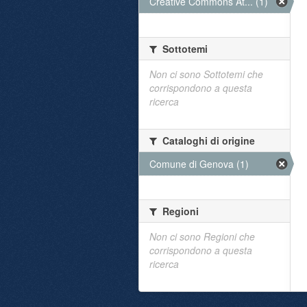
Creative Commons At... (1)
Sottotemi
Non ci sono Sottotemi che
corrispondono a questa
ricerca
Cataloghi di origine
Comune di Genova (1)
Regioni
Non ci sono Regioni che
corrispondono a questa
ricerca