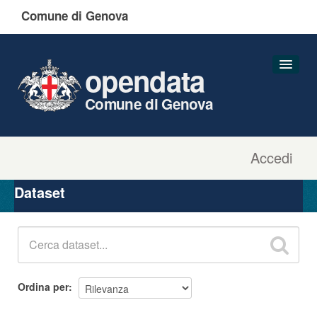
Comune di Genova
opendata
Comune di Genova
Accedi
Dataset
Organizzazioni
Dataset
Gruppi
Informazioni
Ordina per