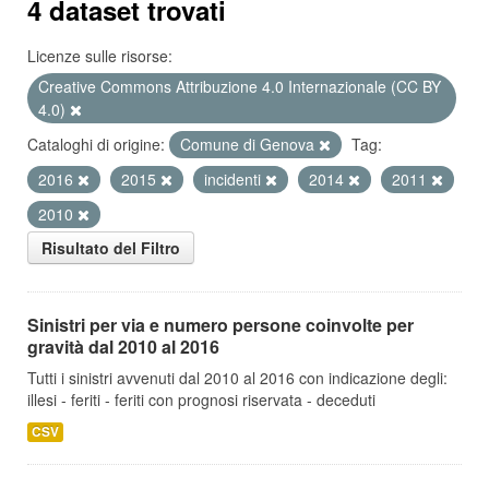
4 dataset trovati
Licenze sulle risorse:
Creative Commons Attribuzione 4.0 Internazionale (CC BY
4.0)
Cataloghi di origine:
Comune di Genova
Tag:
2016
2015
incidenti
2014
2011
2010
Risultato del Filtro
Sinistri per via e numero persone coinvolte per
gravità dal 2010 al 2016
Tutti i sinistri avvenuti dal 2010 al 2016 con indicazione degli:
illesi - feriti - feriti con prognosi riservata - deceduti
CSV