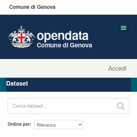
Comune di Genova
opendata
Comune di Genova
Accedi
Dataset
Organizzazioni
Dataset
Gruppi
Informazioni
Ordina per