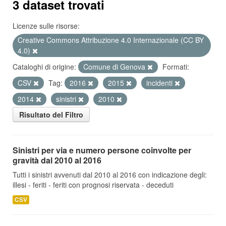
3 dataset trovati
Licenze sulle risorse:
Creative Commons Attribuzione 4.0 Internazionale (CC BY
4.0)
Cataloghi di origine:
Comune di Genova
Formati:
CSV
Tag:
2016
2015
incidenti
2014
sinistri
2010
Risultato del Filtro
Sinistri per via e numero persone coinvolte per
gravità dal 2010 al 2016
Tutti i sinistri avvenuti dal 2010 al 2016 con indicazione degli:
illesi - feriti - feriti con prognosi riservata - deceduti
CSV