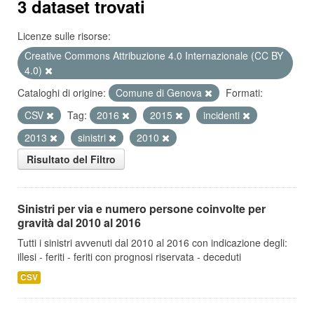
3 dataset trovati
Licenze sulle risorse:
Creative Commons Attribuzione 4.0 Internazionale (CC BY
4.0)
Cataloghi di origine:
Comune di Genova
Formati:
CSV
Tag:
2016
2015
incidenti
2013
sinistri
2010
Risultato del Filtro
Sinistri per via e numero persone coinvolte per
gravità dal 2010 al 2016
Tutti i sinistri avvenuti dal 2010 al 2016 con indicazione degli:
illesi - feriti - feriti con prognosi riservata - deceduti
CSV