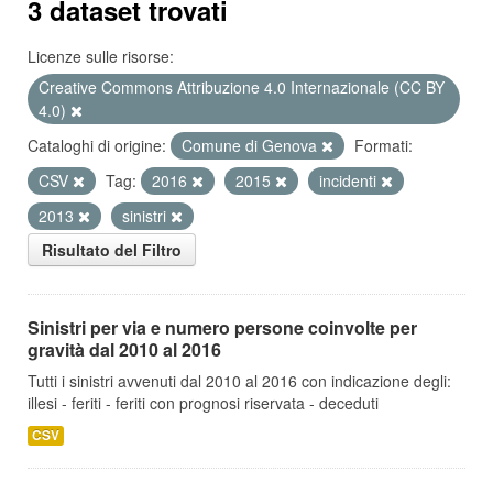
3 dataset trovati
Licenze sulle risorse:
Creative Commons Attribuzione 4.0 Internazionale (CC BY
4.0)
Cataloghi di origine:
Comune di Genova
Formati:
CSV
Tag:
2016
2015
incidenti
2013
sinistri
Risultato del Filtro
Sinistri per via e numero persone coinvolte per
gravità dal 2010 al 2016
Tutti i sinistri avvenuti dal 2010 al 2016 con indicazione degli:
illesi - feriti - feriti con prognosi riservata - deceduti
CSV