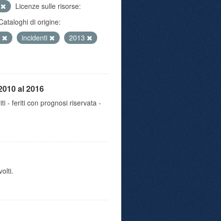
e
Licenze sulle risorse:
Cataloghi di origine:
5
incidenti
2013
2010 al 2016
iti - feriti con prognosi riservata -
olti.