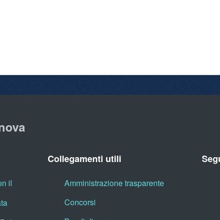
nova
Collegamenti utili
Segu
n il
Amministrazione trasparente
Concorsi
ata