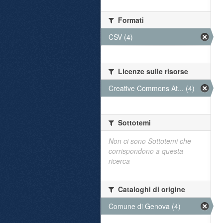
Formati
CSV (4)
Licenze sulle risorse
Creative Commons At... (4)
Sottotemi
Non ci sono Sottotemi che
corrispondono a questa
ricerca
Cataloghi di origine
Comune di Genova (4)