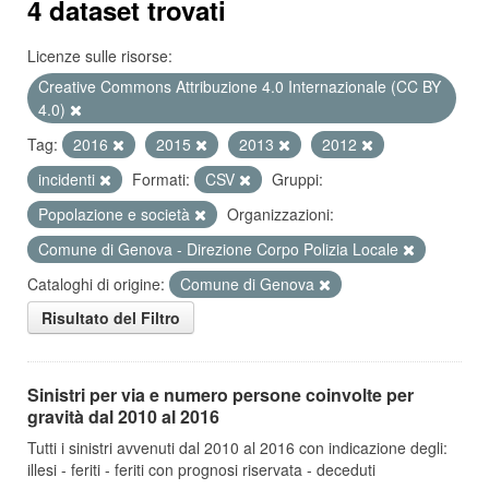
4 dataset trovati
Licenze sulle risorse:
Creative Commons Attribuzione 4.0 Internazionale (CC BY
4.0)
Tag:
2016
2015
2013
2012
incidenti
Formati:
CSV
Gruppi:
Popolazione e società
Organizzazioni:
Comune di Genova - Direzione Corpo Polizia Locale
Cataloghi di origine:
Comune di Genova
Risultato del Filtro
Sinistri per via e numero persone coinvolte per
gravità dal 2010 al 2016
Tutti i sinistri avvenuti dal 2010 al 2016 con indicazione degli:
illesi - feriti - feriti con prognosi riservata - deceduti