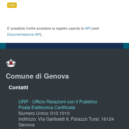
CSV
E' possibile inoltre accedere al registro usando le
API
(vedi
Documentazione API
).
Comune di Genova
Contatti
URP - Ufficio Relazioni con il Pubblico
Posta Elettronica Certificata
Numero Unico: 010.1010
Indirizzo: Via Garibaldi 9, Palazzo Tursi, 16124
Genova