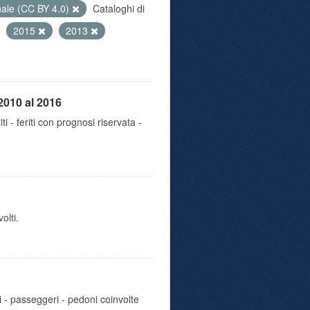
nale (CC BY 4.0)
Cataloghi di
2015
2013
2010 al 2016
iti - feriti con prognosi riservata -
olti.
i - passeggeri - pedoni coinvolte