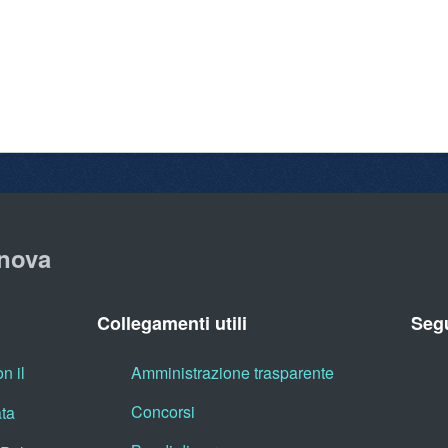
nova
Collegamenti utili
Segu
n il
Amministrazione trasparente
Concorsi
ata