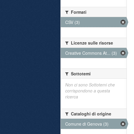
Formati
CSV (3)
Licenze sulle risorse
Creative Commons At... (3)
Sottotemi
Non ci sono Sottotemi che
corrispondono a questa
ricerca
Cataloghi di origine
Comune di Genova (3)