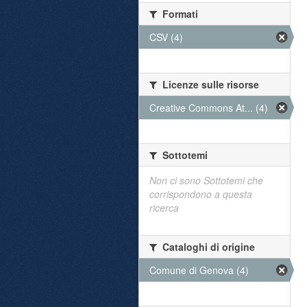
Formati
CSV (4)
Licenze sulle risorse
Creative Commons At... (4)
Sottotemi
Non ci sono Sottotemi che
corrispondono a questa
ricerca
Cataloghi di origine
Comune di Genova (4)