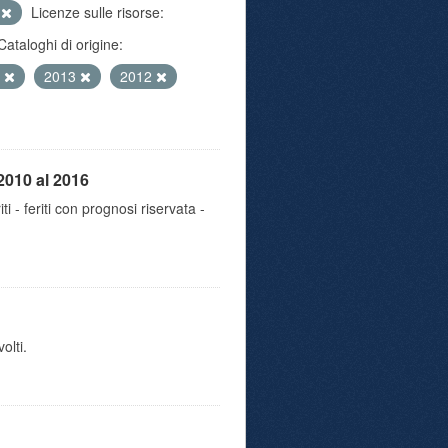
e
Licenze sulle risorse:
Cataloghi di origine:
5
2013
2012
2010 al 2016
iti - feriti con prognosi riservata -
olti.