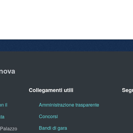
nova
Collegamenti utili
Segu
n il
Amministrazione trasparente
Concorsi
ata
Bandi di gara
, Palazzo