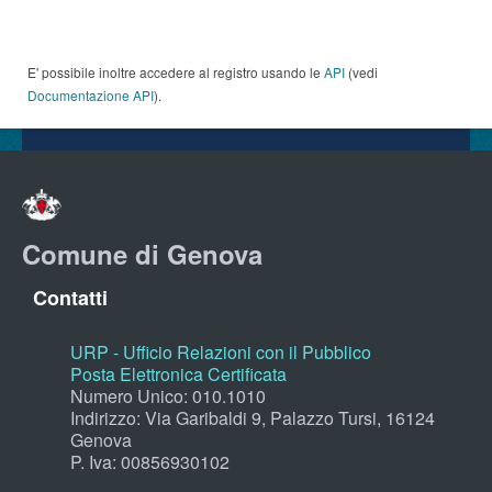
E' possibile inoltre accedere al registro usando le
API
(vedi
Documentazione API
).
Comune di Genova
Contatti
URP - Ufficio Relazioni con il Pubblico
Posta Elettronica Certificata
Numero Unico: 010.1010
Indirizzo: Via Garibaldi 9, Palazzo Tursi, 16124
Genova
P. Iva: 00856930102