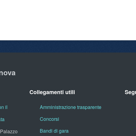
nova
Collegamenti utili
Segu
n il
Amministrazione trasparente
Concorsi
ata
Bandi di gara
, Palazzo