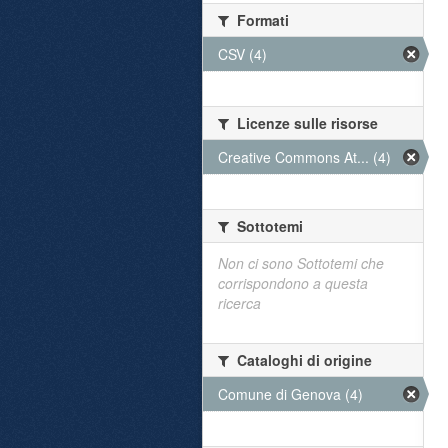
Formati
CSV (4)
Licenze sulle risorse
Creative Commons At... (4)
Sottotemi
Non ci sono Sottotemi che
corrispondono a questa
ricerca
Cataloghi di origine
Comune di Genova (4)