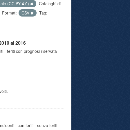
nale (CC BY 4.0)
Cataloghi di
Formati:
CSV
Tag:
2010 al 2016
iti - feriti con prognosi riservata -
olti.
identi : con feriti - senza feriti -