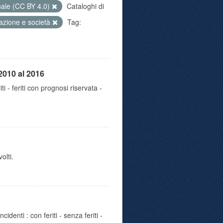
nale (CC BY 4.0)
Cataloghi di
azione e società
Tag:
2010 al 2016
iti - feriti con prognosi riservata -
olti.
identi : con feriti - senza feriti -