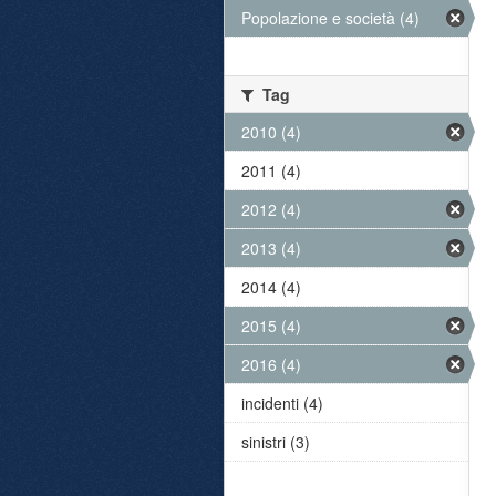
Popolazione e società (4)
Tag
2010 (4)
2011 (4)
2012 (4)
2013 (4)
2014 (4)
2015 (4)
2016 (4)
incidenti (4)
sinistri (3)