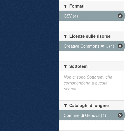
Formati
CSV (4)
Licenze sulle risorse
Creative Commons At... (4)
Sottotemi
Non ci sono Sottotemi che
corrispondono a questa
ricerca
Cataloghi di origine
Comune di Genova (4)