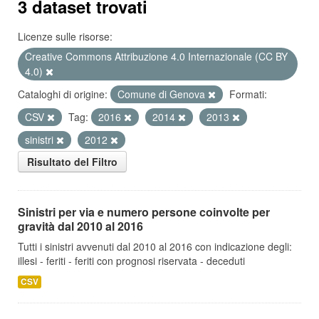
3 dataset trovati
Licenze sulle risorse:
Creative Commons Attribuzione 4.0 Internazionale (CC BY
4.0)
Cataloghi di origine:
Comune di Genova
Formati:
CSV
Tag:
2016
2014
2013
sinistri
2012
Risultato del Filtro
Sinistri per via e numero persone coinvolte per
gravità dal 2010 al 2016
Tutti i sinistri avvenuti dal 2010 al 2016 con indicazione degli:
illesi - feriti - feriti con prognosi riservata - deceduti
CSV