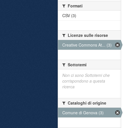
Formati
CSV (3)
Licenze sulle risorse
Creative Commons At... (3)
Sottotemi
Non ci sono Sottotemi che
corrispondono a questa
ricerca
Cataloghi di origine
Comune di Genova (3)