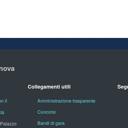
nova
Collegamenti utili
Segu
n il
Amministrazione trasparente
Concorsi
ata
Bandi di gara
, Palazzo