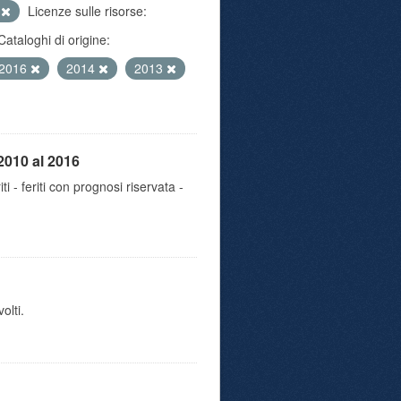
e
Licenze sulle risorse:
Cataloghi di origine:
2016
2014
2013
2010 al 2016
iti - feriti con prognosi riservata -
olti.