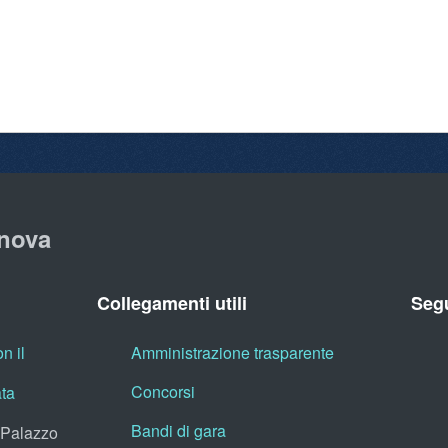
nova
Collegamenti utili
Segu
n il
Amministrazione trasparente
Concorsi
ata
Bandi di gara
, Palazzo