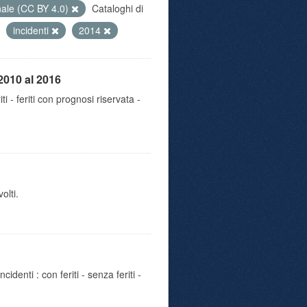
nale (CC BY 4.0)
Cataloghi di
incidenti
2014
2010 al 2016
iti - feriti con prognosi riservata -
olti.
identi : con feriti - senza feriti -