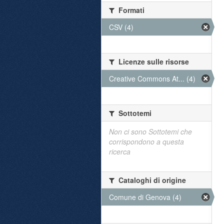
Formati
CSV (4)
Licenze sulle risorse
Creative Commons At... (4)
Sottotemi
Non ci sono Sottotemi che
corrispondono a questa
ricerca
Cataloghi di origine
Comune di Genova (4)