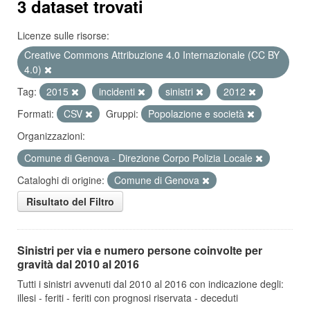
3 dataset trovati
Licenze sulle risorse:
Creative Commons Attribuzione 4.0 Internazionale (CC BY
4.0)
Tag:
2015
incidenti
sinistri
2012
Formati:
CSV
Gruppi:
Popolazione e società
Organizzazioni:
Comune di Genova - Direzione Corpo Polizia Locale
Cataloghi di origine:
Comune di Genova
Risultato del Filtro
Sinistri per via e numero persone coinvolte per
gravità dal 2010 al 2016
Tutti i sinistri avvenuti dal 2010 al 2016 con indicazione degli:
illesi - feriti - feriti con prognosi riservata - deceduti